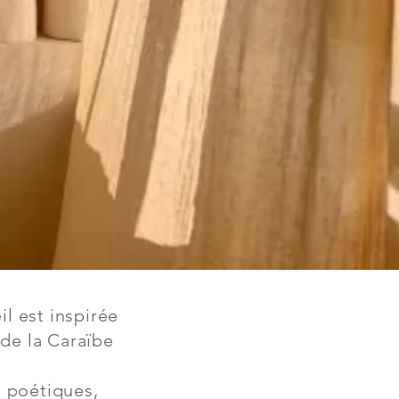
l est inspirée
 de la Caraïbe
s poétiques,