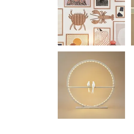
BISCUIT
DE
PORCELAINE
JOAB
B
LE
-
Aperçu rapide
CRABE
H
EN
E
FIBRE
BI
NATURELLE
D
P
AMOUR
-
Aperçu rapide
LAMPE
CERCLE
EN