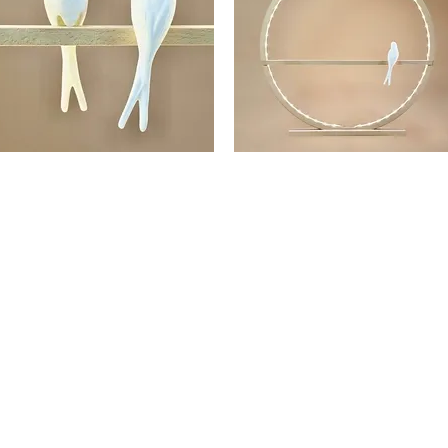
FAON
ELLA
LAMPE
CERCLE
Aperçu rapide
Aperçu rapide
IRONDELLE
EN
N
BOIS
SCUIT
PEINT
E
ET
ORCELAINE
HIRONDELLE
EN
PORCELAINE