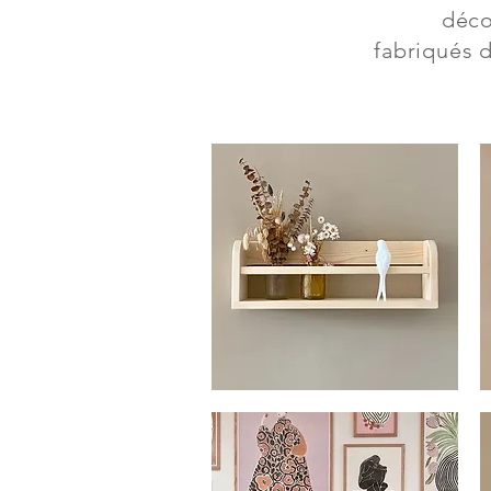
déco
fabriqués 
EMILIA
V
-
-
Aperçu rapide
ETAGERE
C
EN
P
BOIS
E
AVEC
P
HIRONDELLE
D
EN
B