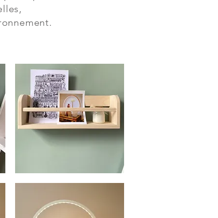
lles,
ironnement.
ANABELLA
-
Aperçu rapide
ETAGERE
/
JARDINIERE
D'INTERIEUR
EN
BOIS