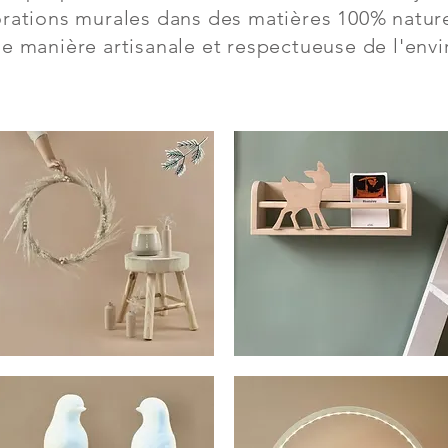
rations murales dans des matières 100% nature
de manière artisanale et respectueuse de l'env
ICTORIA
BAMBINO
-
Aperçu rapide
Aperçu rapide
OURONNE
ETAGERE
AMPA
EN
T
BOIS
ERLES
MASSIF
E
AVEC
OIS
PETIT