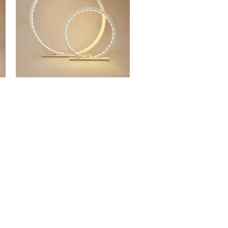
ISABELLA
-
Aperçu rapide
LAMPE
CERCLE
EN
BOIS
NATUREL