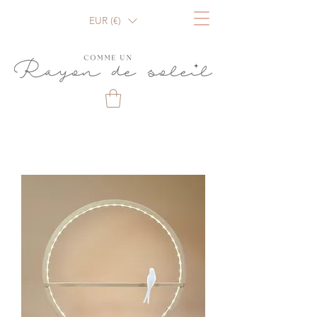
EUR (€)