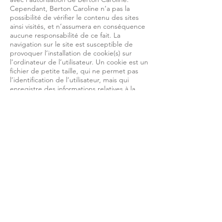
Cependant, Berton Caroline n’a pas la
possibilité de vérifier le contenu des sites
ainsi visités, et n’assumera en conséquence
aucune responsabilité de ce fait. La
navigation sur le site est susceptible de
provoquer l’installation de cookie(s) sur
l’ordinateur de l’utilisateur. Un cookie est un
fichier de petite taille, qui ne permet pas
l’identification de l’utilisateur, mais qui
enregistre des informations relatives à la
navigation d’un ordinateur sur un site. Les
données ainsi obtenues visent à faciliter la
navigation ultérieure sur le site, et ont
également vocation à permettre diverses
mesures de fréquentation. Le refus
d’installation d’un cookie peut entraîner
l’impossibilité d’accéder à certains services.
L’utilisateur peut toutefois configurer son
ordinateur de la manière suivante, pour
refuser l’installation des cookies : Sous
Internet Explorer : onglet outil
(pictogramme en forme de rouage en haut
a droite) / options internet. Cliquez sur
Confidentialité et choisissez Bloquer tous les